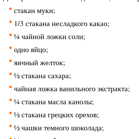
стакан муки;
1/3 стакана несладкого какао;
¼ чайной ложки соли;
одно яйцо;
яичный желток;
½ стакана сахара;
чайная ложка ванильного экстракта;
¼ стакана масла канолы;
½ стакана грецких орехов;
½ чашки темного шоколада;