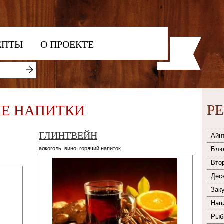
ЕПТЫ
О ПРОЕКТЕ
Р
Е НАПИТКИ
ГЛИНТВЕЙН
Айн
алкоголь
,
вино
,
горячий напиток
Блю
Вто
Дес
Зак
Нап
Рыб