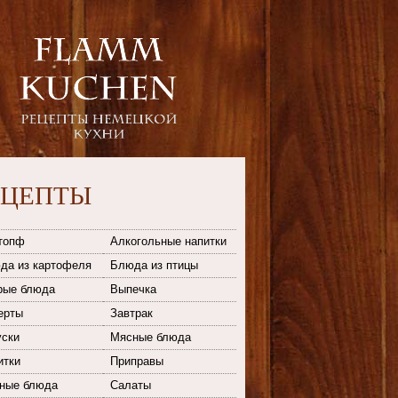
ЕЦЕПТЫ
топф
Алкогольные напитки
да из картофеля
Блюда из птицы
рые блюда
Выпечка
ерты
Завтрак
уски
Мясные блюда
итки
Приправы
ные блюда
Салаты