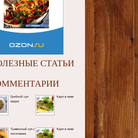
ОЛЕЗНЫЕ СТАТЬИ
ОММЕНТАРИИ
Грибной суп
Карп в пиве
карри
Тыквенный суп с
Карп в пиве
лисичками