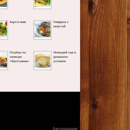
Карп в пиве
Говядина с
капустой
Голубцы по-
Немецкий сыр в
немецки
домашних
«Крестьянка»
условиях
Авторизация