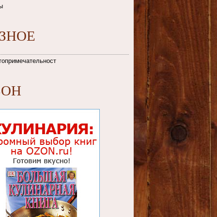
ы
АЗНОЕ
топримечательности
ЗОН