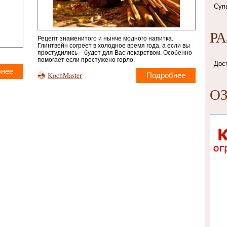
Суп
Р
Рецепт знаменитого и нынче модного напитка.
Глинтвейн согреет в холодное время года, а если вы
простудились – будет для Вас лекарством. Особенно
помогает если простужено горло.
Дос
бнее
KochMaster
Подробнее
О