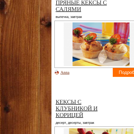
ПРЯНЫЕ КЕКСЫ С
САЛЯМИ
выпечка
,
завтрак
Anna
Подро
КЕКСЫ С
КЛУБНИКОЙ И
КОРИЦЕЙ
десерт
,
десерты
,
завтрак