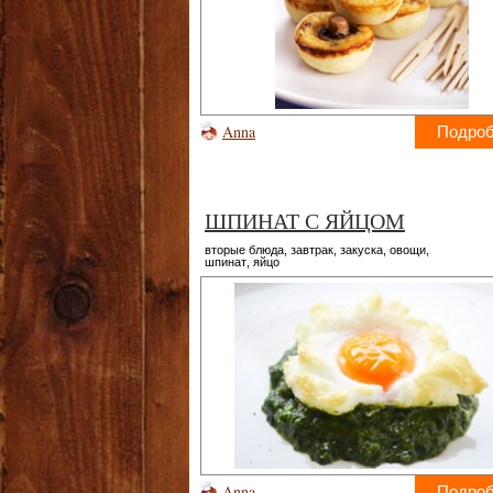
Anna
Подро
ШПИНАТ С ЯЙЦОМ
вторые блюда
,
завтрак
,
закуска
,
овощи
,
шпинат
,
яйцо
Anna
Подро