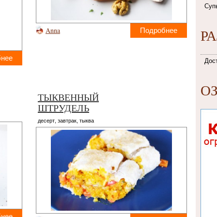
Суп
Anna
Р
Подробнее
бнее
Дос
О
ТЫКВЕННЫЙ
ШТРУДЕЛЬ
десерт
,
завтрак
,
тыква
бнее