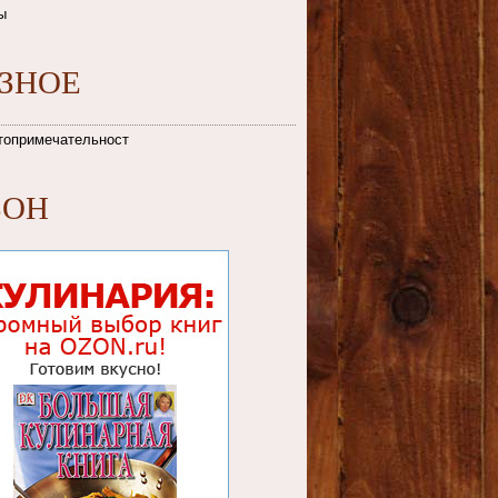
ы
АЗНОЕ
топримечательности
ЗОН