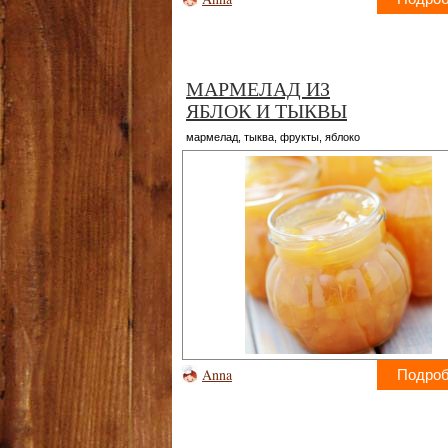
МАРМЕЛАД ИЗ
ЯБЛОК И ТЫКВЫ
мармелад
,
тыква
,
фрукты
,
яблоко
Anna
Подро