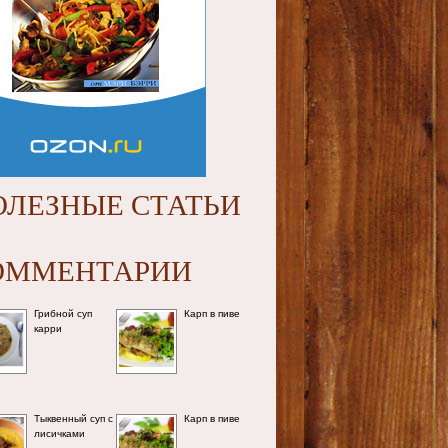
ОЛЕЗНЫЕ СТАТЬИ
ОММЕНТАРИИ
Грибной суп
Карп в пиве
карри
Тыквенный суп с
Карп в пиве
лисичками