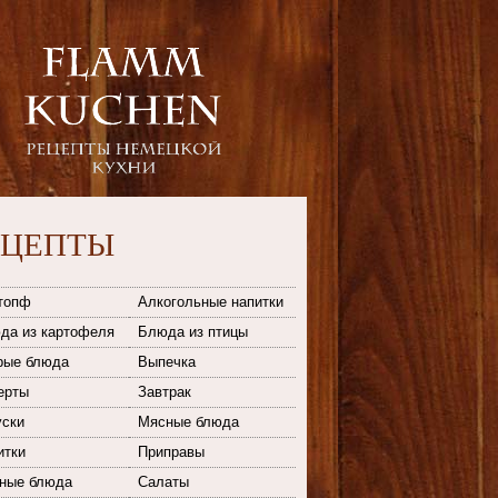
ЕЦЕПТЫ
топф
Алкогольные напитки
да из картофеля
Блюда из птицы
рые блюда
Выпечка
ерты
Завтрак
уски
Мясные блюда
итки
Приправы
ные блюда
Салаты