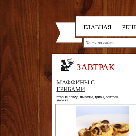
ГЛАВНАЯ
РЕЦ
ЗАВТРАК
МАФФИНЫ С
ГРИБАМИ
вторые блюда
,
выпечка
,
грибы
,
завтрак
,
закуска