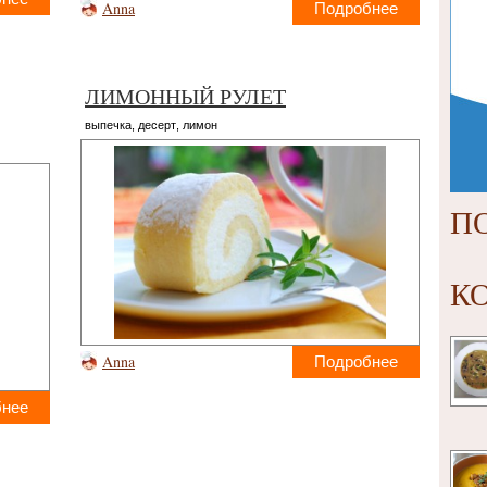
Anna
Подробнее
ЛИМОННЫЙ РУЛЕТ
выпечка
,
десерт
,
лимон
П
К
Anna
Подробнее
бнее