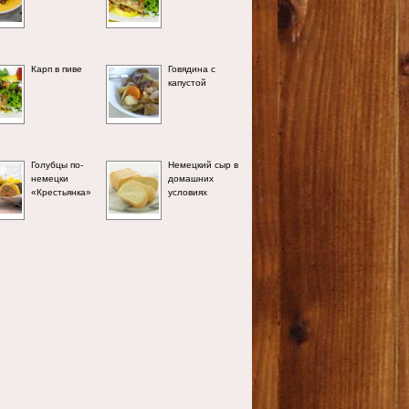
Карп в пиве
Говядина с
капустой
Голубцы по-
Немецкий сыр в
немецки
домашних
«Крестьянка»
условиях