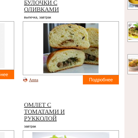
БУЛОЧКИ С
ОЛИВКАМИ
выпечка
,
завтрак
бнее
Anna
Подробнее
ОМЛЕТ С
ТОМАТАМИ И
РУККОЛОЙ
завтрак