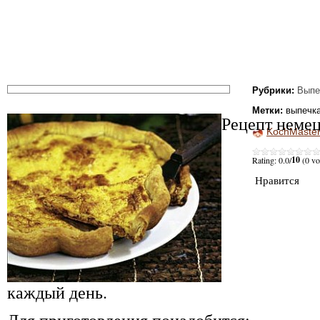
Рубрики:
Выпе
Метки:
выпечк
Рецепт немец
KochMaste
10
Rating: 0.0/
(0 vo
Нравится
каждый день.
Для приготовления понадобится: