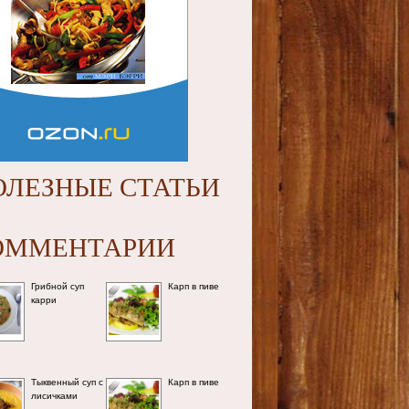
ОЛЕЗНЫЕ СТАТЬИ
ОММЕНТАРИИ
Грибной суп
Карп в пиве
карри
Тыквенный суп с
Карп в пиве
лисичками