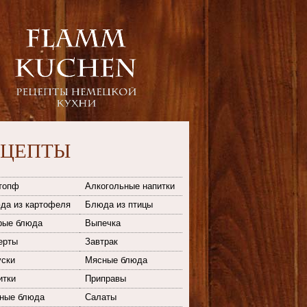
ЕЦЕПТЫ
топф
Алкогольные напитки
да из картофеля
Блюда из птицы
рые блюда
Выпечка
ерты
Завтрак
уски
Мясные блюда
итки
Приправы
ные блюда
Салаты