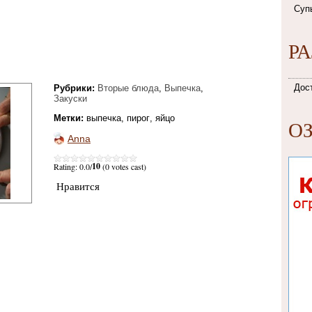
Суп
Р
Дос
Рубрики:
Вторые блюда
,
Выпечка
,
Закуски
Метки:
выпечка
,
пирог
,
яйцо
О
Anna
10
Rating: 0.0/
(0 votes cast)
Нравится