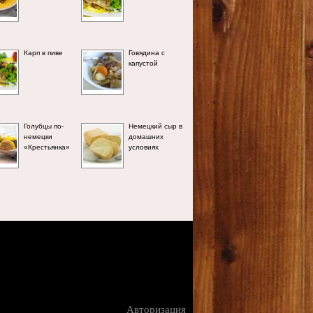
Карп в пиве
Говядина с
капустой
Голубцы по-
Немецкий сыр в
немецки
домашних
«Крестьянка»
условиях
Авторизация