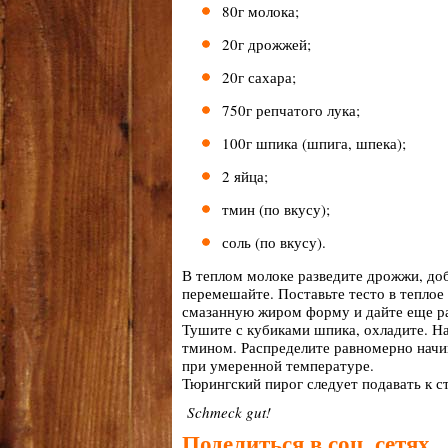
80г молока;
20г дрожжей;
20г сахара;
750г репчатого лука;
100г шпика (шпига, шпека);
2 яйца;
тмин (по вкусу);
соль (по вкусу).
В теплом молоке разведите дрожжи, доба
перемешайте. Поставьте тесто в теплое 
смазанную жиром форму и дайте еще ра
Тушите с кубиками шпика, охладите. На
тмином. Распределите равномерно начи
при умеренной температуре.
Тюрингский пирог следует подавать к ст
Schmeck gut!
Поделиться в соц. сетях