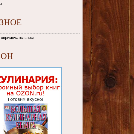
ы
АЗНОЕ
топримечательности
ЗОН