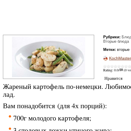
Рубрики:
Блюд
Вторые блюда
Метки:
вторые
KochMaste
10
Rating: 0.0/
(0 vo
Нравится
Жареный картофель по-немецки. Любимо
лад.
Вам понадобится (для 4х порций):
700г молодого картофеля;
3 столовых ложки утиного жира;