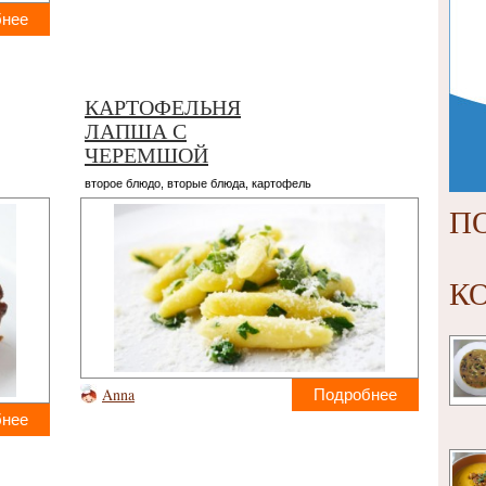
бнее
КАРТОФЕЛЬНЯ
ЛАПША С
ЧЕРЕМШОЙ
второе блюдо
,
вторые блюда
,
картофель
П
К
Anna
Подробнее
бнее