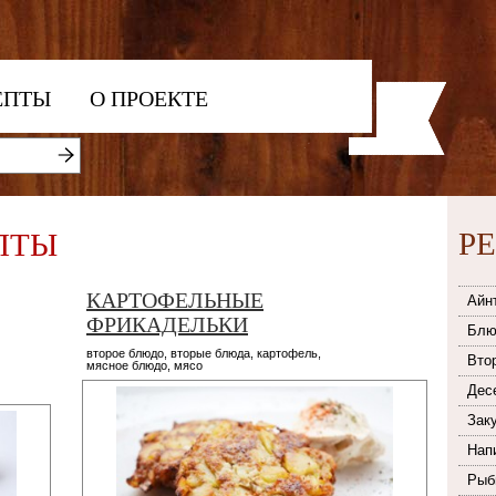
ЕПТЫ
О ПРОЕКТЕ
Р
ПТЫ
КАРТОФЕЛЬНЫЕ
Айн
ФРИКАДЕЛЬКИ
Блю
второе блюдо
,
вторые блюда
,
картофель
,
Вто
мясное блюдо
,
мясо
Дес
Зак
Нап
Рыб